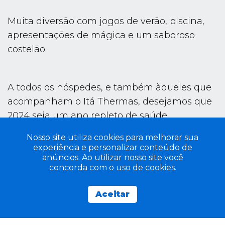
Muita diversão com jogos de verão, piscina,
apresentações de mágica e um saboroso
costelão.
A todos os hóspedes, e também àqueles que
acompanham o Itá Thermas, desejamos que
2024 seja um ano repleto de saúde,
felicidade, prosperidade e aventuras.
Nosso site utiliza cookies para melhorar sua
experiência e personalizar conteúdo de
anúncios. Ao utilizar nosso site você
Faça já sua
concorda com o uso de cookies.
Reserva online
Aceitar