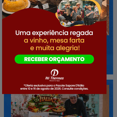
33° OPEN DE TENIS
33° Open de Tênis Itá Thermas –
tradição e emoç...