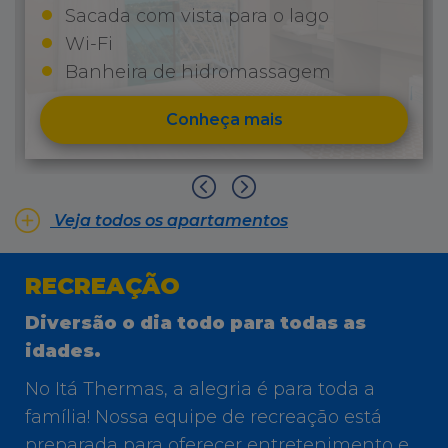
Sacada com vista para o lago
Wi-Fi
Banheira de hidromassagem
Conheça mais
Veja todos os apartamentos
RECREAÇÃO
Diversão o dia todo para todas as
idades.
No Itá Thermas, a alegria é para toda a
família! Nossa equipe de recreação está
preparada para oferecer entretenimento e